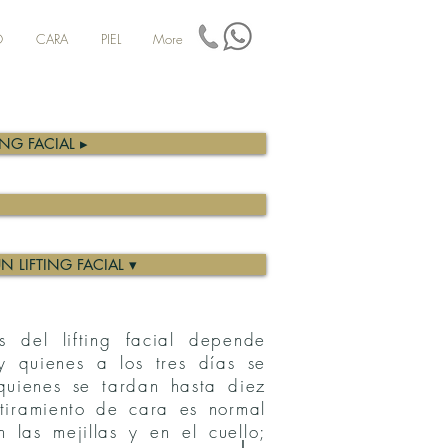
O
CARA
PIEL
More
NG FACIAL ▸
 LIFTING FACIAL ▾
s del lifting facial depende
y quienes a los tres días se
quienes se tardan hasta diez
tiramiento de cara es normal
 las mejillas y en el cuello;