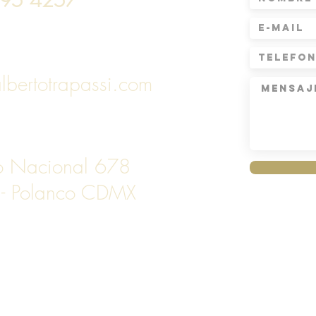
lbertotrapassi.com
to Nacional 678
 - Polanco CDMX