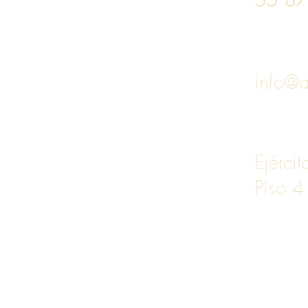
info@a
Ejérci
Piso 4