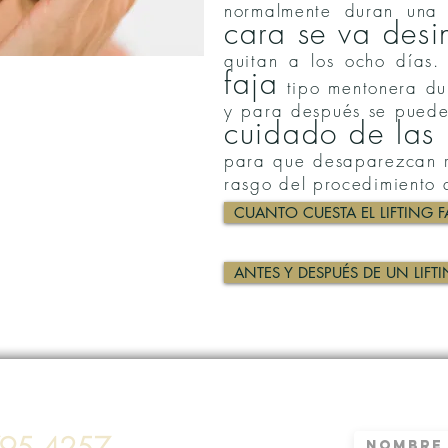
normalmente duran un
cara se va des
quitan a los ocho días.
faja
tipo mentonera dur
y para después se puede 
cuidado de las 
para que desaparezcan 
rasgo del procedimiento q
CUANTO CUESTA EL LIFTING F
ANTES Y DESPUÉS DE UN LIFTI
795 4257