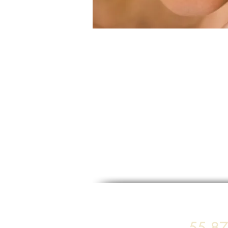
Rinoplastia
55 8