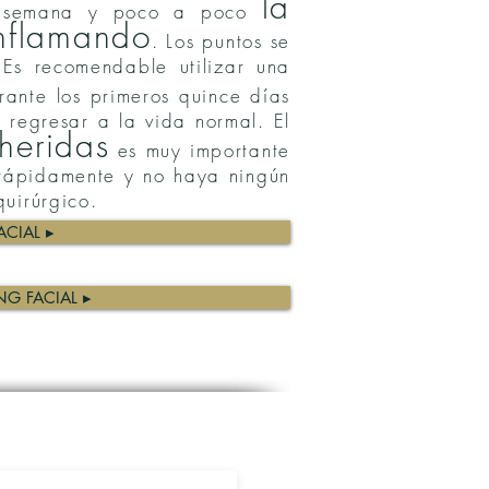
la
a semana y poco a poco
inflamando
. Los puntos se
 Es recomendable utilizar una
ante los primeros quince días
regresar a la vida normal. El
heridas
es muy importante
rápidamente y no haya ningún
uirúrgico.
ACIAL ▸
NG FACIAL ▸