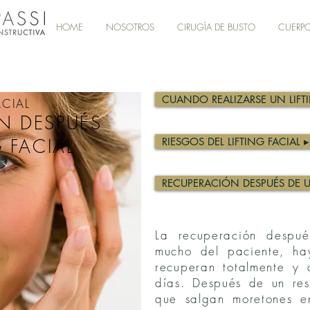
HOME
NOSOTROS
CIRUGÍA DE BUSTO
CUERP
CUANDO REALIZARSE UN LIFTI
ACIAL
N DESPUÉS
G FACIAL
RIESGOS DEL LIFTING FACIAL ▸
RECUPERACIÓN DESPUÉS DE UN
La recuperación despué
mucho del paciente, ha
recuperan totalmente y 
días. Después de un res
que salgan moretones en