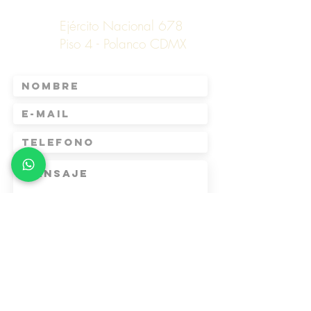
Ejército Nacional 678
Piso 4 - Polanco CDMX
E N V I A R