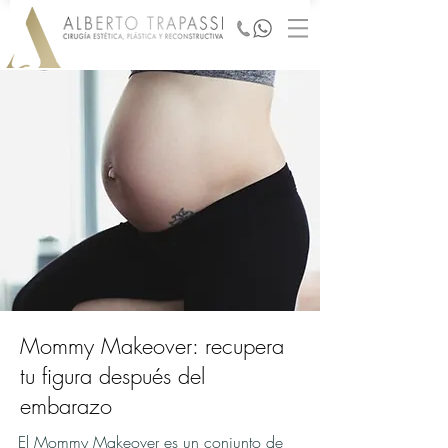
Mommy Makeover: recupera
tu figura después del
embarazo
El Mommy Makeover es un conjunto de