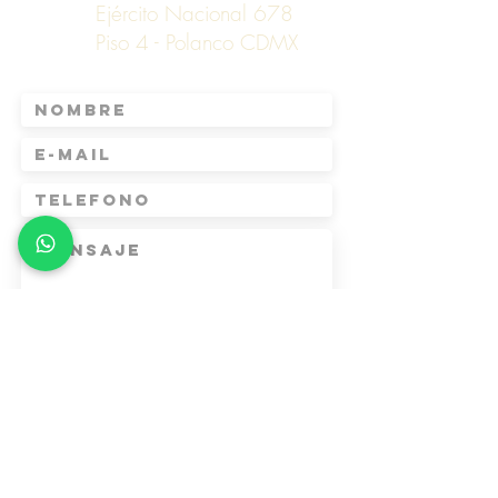
Ejército Nacional 678
Piso 4 - Polanco CDMX
E N V I A R