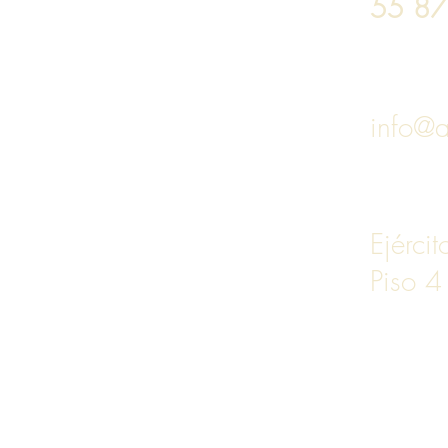
55 8
info@a
Ejérci
Piso 4