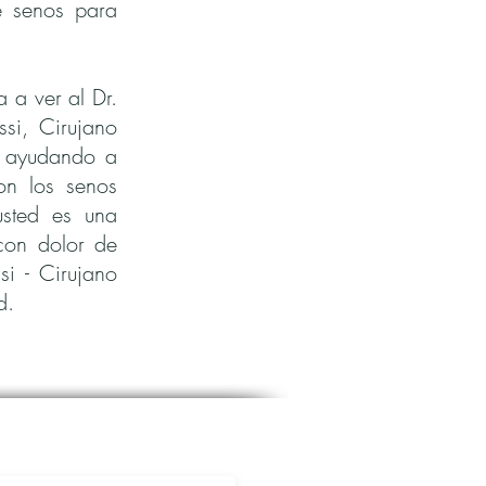
e senos para
 a ver al Dr.
ssi, Cirujano
do ayudando a
on los senos
usted es una
con dolor de
si - Cirujano
d.