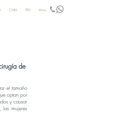
O
CARA
PIEL
More
cirugía de
ar el tamaño
que optan por
os ​​y causar
, las mujeres