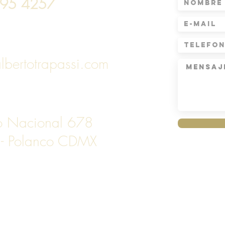
795 4257
lbertotrapassi.com
to Nacional 678
 - Polanco CDMX