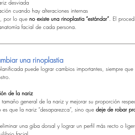
riz desviada
ración cuando hay alteraciones internas
, por lo que 
no existe una rinoplastia “estándar”
. El proced
anatomía facial de cada persona.
mbiar una rinoplastia
planificada puede lograr cambios importantes, siempre que 
stro.
ión de la nariz
 tamaño general de la nariz y mejorar su proporción respec
no es que la nariz “desaparezca”, sino que 
deje de robar pr
eliminar una giba dorsal y lograr un perfil más recto o lige
librio facial.