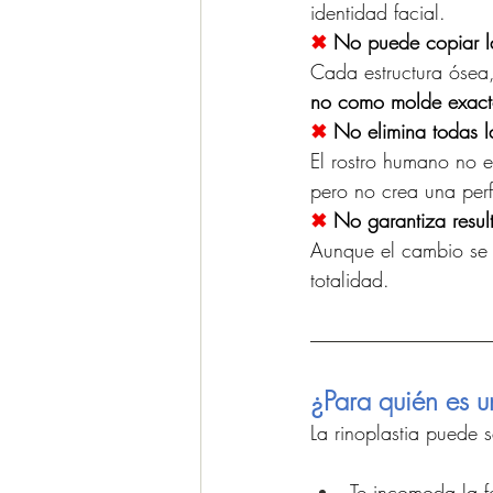
identidad facial.
✖ 
No puede copiar la
Cada estructura ósea, 
no como molde exac
✖
 No elimina todas l
El rostro humano no es
pero no crea una perfe
✖ 
No garantiza resul
Aunque el cambio se no
totalidad.
¿Para quién es 
La rinoplastia puede 
Te incomoda la f