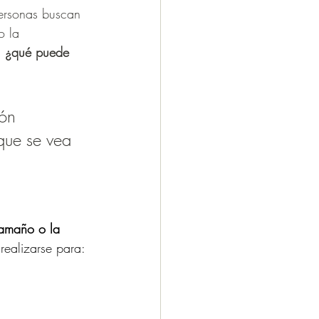
ersonas buscan 
o la 
 
¿qué puede 
ón 
 que se vea 
tamaño o la 
realizarse para: