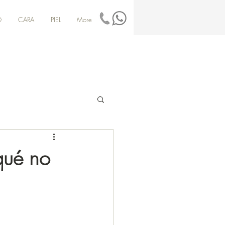
O
CARA
PIEL
More
qué no