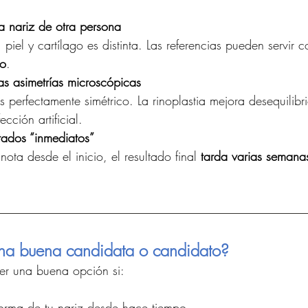
 nariz de otra persona
piel y cartílago es distinta. Las referencias pueden servir 
to
.
as asimetrías microscópicas
 perfectamente simétrico. La rinoplastia mejora desequilibrio
cción artificial.
tados “inmediatos”
ta desde el inicio, el resultado final 
tarda varias semanas
una buena candidata o candidato?
ser una buena opción si:
orma de tu nariz desde hace tiempo