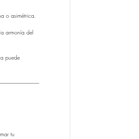
ha o asimétrica.
la armonía del 
tia puede 
rmar tu 