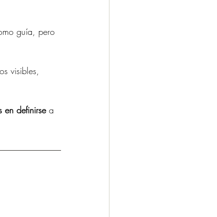
como guía, pero 
s visibles, 
 en definirse
 a 