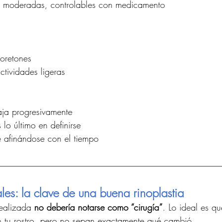
a moderadas, controlables con medicamento
oretones
ctividades ligeras
aja progresivamente
 lo último en definirse
ue afinándose con el tiempo
les: la clave de una buena rinoplastia
realizada 
no debería notarse como “cirugía”
. Lo ideal es q
n tu rostro, pero no sepan exactamente qué cambió.