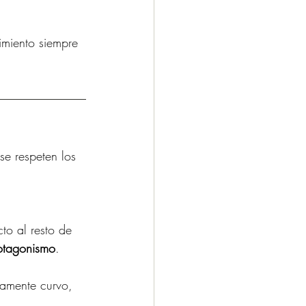
imiento siempre 
se respeten los 
to al resto de 
otagonismo
.
ramente curvo, 