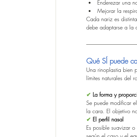
Enderezar una na
Mejorar la respi
Cada nariz es distinta
debe adaptarse a la 
Qué SÍ puede ca
Una rinoplastia bien 
límites naturales del ro
✔
 La forma y proporc
Se puede modificar el
la cara. El objetivo 
✔ 
El perfil nasal
Es posible suavizar o 
según el caso y el equi