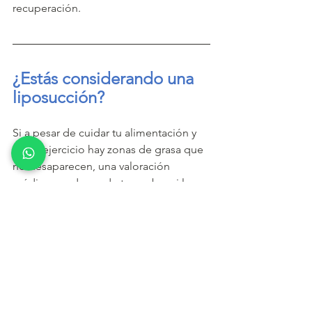
recuperación.
¿Estás considerando una 
liposucción?
Si a pesar de cuidar tu alimentación y 
hacer ejercicio hay zonas de grasa que 
no desaparecen, una valoración 
médica puede ayudarte a saber si la 
liposucción es adecuada para ti y qué 
resultados puedes esperar de forma 
realista.
Agenda una valoración
 y recibe 
información clara y personalizada 
sobre este procedimiento.